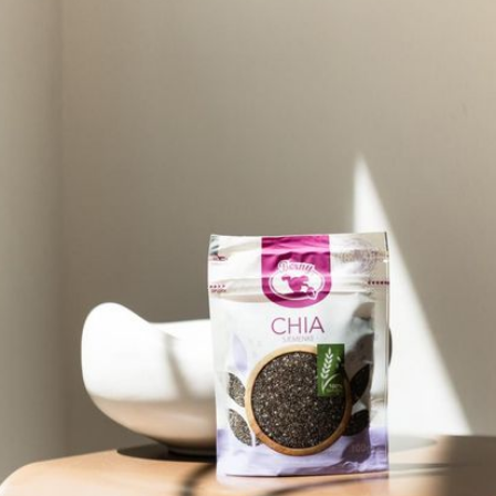
Priroda daje
Berny čuva
Naših
top 5!
Dobrodošli u Berny svijet, mjesto gdje priroda i
kvaliteta idu ruku pod ruku. Otkrijte zdrave, ukusne